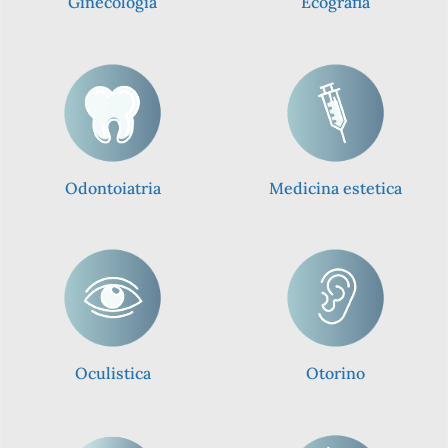
Ginecologia
Ecografia
“Abbi cura del tuo corpo, è l’unico posto in
cui devi vivere”
Jim Rohn
Odontoiatria
Medicina estetica
Oculistica
Otorino