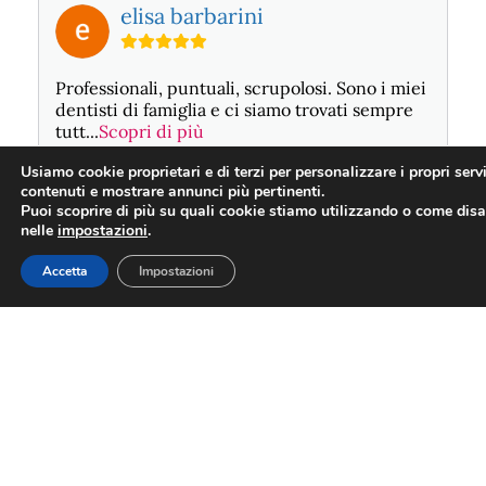
elisa barbarini
Professionali, puntuali, scrupolosi. Sono i miei
dentisti di famiglia e ci siamo trovati sempre
tutt
...
Scopri di più
Posted On
3 settimane fa
Google
SCOPRI
DOVE SIAMO
Prenota il tuo
appuntamento!